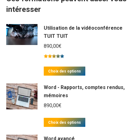
intéresser
Utilisation de la vidéoconférence
TUIT TUIT
890,00
€
Note
5.00
sur 5
Ce
Choix des options
produit
Word - Rapports, comptes rendus,
a
mémoires
plusieurs
890,00
€
variations.
Les
Ce
options
Choix des options
produit
peuvent
Word avancé
a