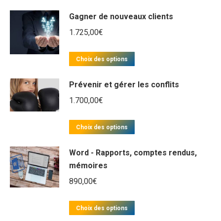
Gagner de nouveaux clients
1.725,00
€
Ce
Choix des options
produit
Prévenir et gérer les conflits
a
plusieurs
1.700,00
€
variations.
Ce
Les
Choix des options
produit
options
Word - Rapports, comptes rendus,
a
peuvent
mémoires
plusieurs
être
890,00
€
variations.
choisies
Les
sur
Ce
options
Choix des options
la
produit