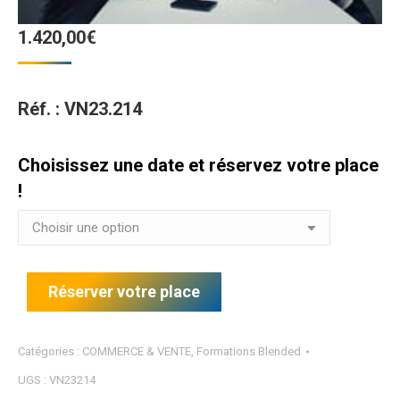
1.420,00
€
Réf. : VN23.214
Choisissez une date et réservez votre place
!
Réserver votre place
Catégories :
COMMERCE & VENTE
,
Formations Blended
UGS :
VN23214