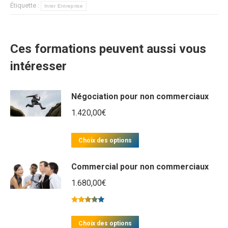
Étiquette :
Inter Entreprise
Ces formations peuvent aussi vous
intéresser
Négociation pour non commerciaux
1.420,00
€
Ce
Choix des options
produit
Commercial pour non commerciaux
a
plusieurs
1.680,00
€
variations.
Les
Note
5.00
sur 5
Ce
options
Choix des options