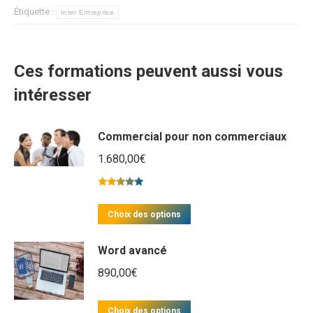
Étiquette :
Inter Entreprise
Ces formations peuvent aussi vous
intéresser
Commercial pour non commerciaux
1.680,00
€
Note
5.00
sur 5
Ce
Choix des options
produit
Word avancé
a
plusieurs
890,00
€
variations.
Ce
Les
Choix des options