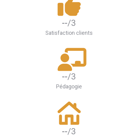
--
/3
Satisfaction clients
--
/3
Pédagogie
--
/3