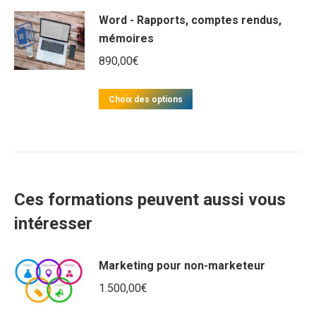
produit
Word - Rapports, comptes rendus,
a
mémoires
plusieurs
890,00
€
variations.
Les
Ce
options
Choix des options
produit
peuvent
a
être
plusieurs
choisies
variations.
sur
Ces formations peuvent aussi vous
Les
la
options
page
intéresser
peuvent
du
être
produit
Marketing pour non-marketeur
choisies
1.500,00
€
sur
la