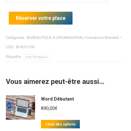
Réserver votre place
Catégories :
BUREAUTIQUE & ORGANISATION
,
Formations Blended
UGS :
BUR25.700
Étiquette :
Inter Entreprise
Vous aimerez peut-être aussi…
Word Débutant
890,00
€
Ce
Choix des options