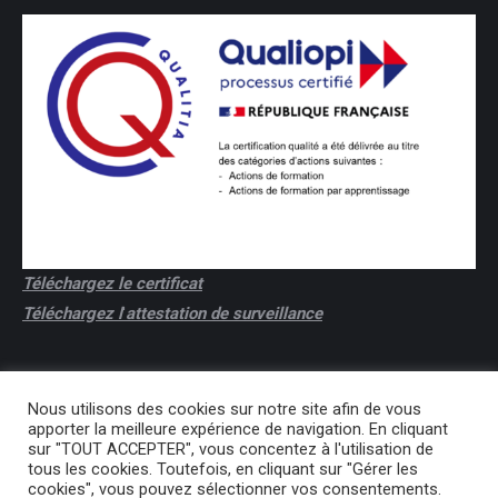
options
la
peuvent
page
être
du
choisies
produit
sur
la
page
du
produit
Téléchargez le certificat
Téléchargez l
'
attestation de surveillance
Nous utilisons des cookies sur notre site afin de vous
apporter la meilleure expérience de navigation. En cliquant
sur "TOUT ACCEPTER", vous concentez à l'utilisation de
tous les cookies. Toutefois, en cliquant sur "Gérer les
cookies", vous pouvez sélectionner vos consentements.