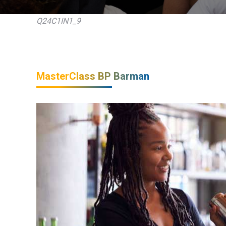
Q24C1IN1_9
MasterClass BP Barman