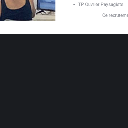
TP Ouvrier Paysagiste.
Ce recruteme