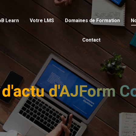
oB Learn
Votre LMS
Domaines de Formation
N
Contact
l d'actu d'AJForm C