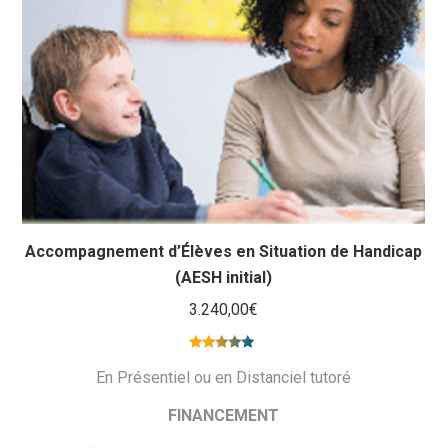
Accompagnement d’Élèves en Situation de Handicap
(AESH initial)
3.240,00
€
Note
5.00
En Présentiel ou en Distanciel tutoré
sur 5
FINANCEMENT