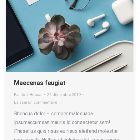
Maecenas feugiat
Par
Joël Hoarau
21 décembre 2019
Laisser un commentaire
Rhoncus dolor – semper malesuada
ipsumaccumsan mauris id consectetur sem!
Phasellus quis risus eu risus eleifend molestie
non ac nulla. Nullam et volutpat elit. Fusce auctor