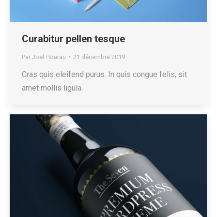
Curabitur pellen tesque
Par
Joël Hoarau
21 décembre 2019
Cras quis eleifend purus. In quis congue felis, sit
amet mollis ligula.