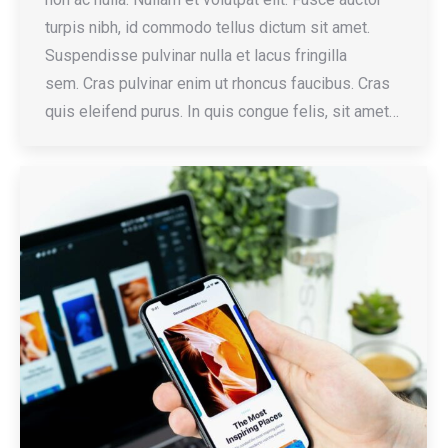
turpis nibh, id commodo tellus dictum sit amet.
Suspendisse pulvinar nulla et lacus fringilla
sem. Cras pulvinar enim ut rhoncus faucibus. Cras
quis eleifend purus. In quis congue felis, sit amet…