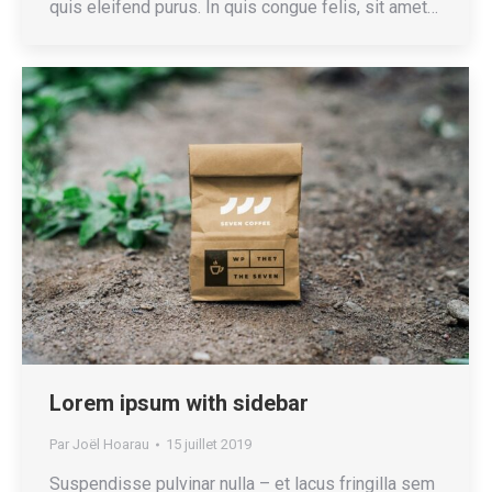
quis eleifend purus. In quis congue felis, sit amet…
Lorem ipsum with sidebar
Par
Joël Hoarau
15 juillet 2019
Suspendisse pulvinar nulla – et lacus fringilla sem