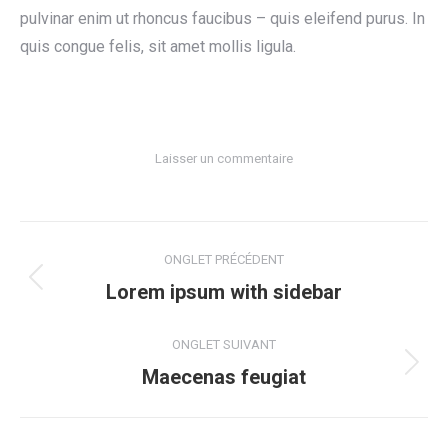
pulvinar enim ut rhoncus faucibus – quis eleifend purus. In
quis congue felis, sit amet mollis ligula.
Laisser un commentaire
Navigation
ONGLET PRÉCÉDENT
de
Onglet
Lorem ipsum with sidebar
précédent
commentaire
ONGLET SUIVANT
Projets
Maecenas feugiat
similaires