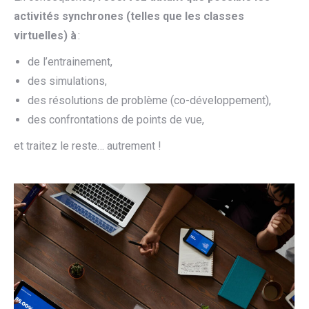
activités
synchrone
s
(
telles que les
classes
virtuelles
)
à
:
de l’entrainement,
des simulations,
des résolutions de problème (co-développement),
des confrontations de points de vue,
et traitez le reste… autrement !