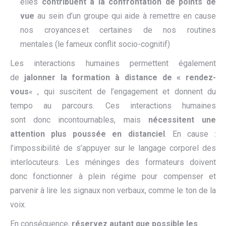
elles
contribuent
à la confrontation de points de
vue
au sein d’un groupe qui aide à remettre en cause
nos croyances et certaines de nos routines
mentales (le fameux conflit socio-cognitif)
Les interactions humaines permettent également
de
jalonner
la formation
à distance
de « rendez-
vous
« , qui suscitent de l’engagement et donnent du
tempo au parcours. Ces interactions humaines
sont donc incontournables, mais
nécessitent une
attention plus poussée
en distanciel
. En cause :
l’impossibilité de s’appuyer sur le langage corporel des
interlocuteurs. Les méninges des formateurs doivent
donc fonctionner à plein régime pour compenser et
parvenir à lire les signaux non verbaux, comme le ton de la
voix.
En conséquence,
r
éserve
z autant que possible
le
s